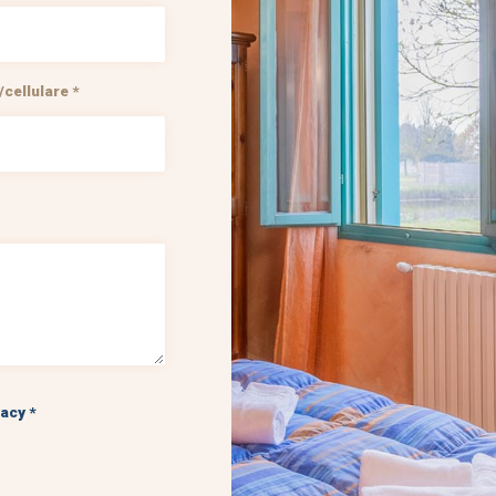
cellulare *
acy *