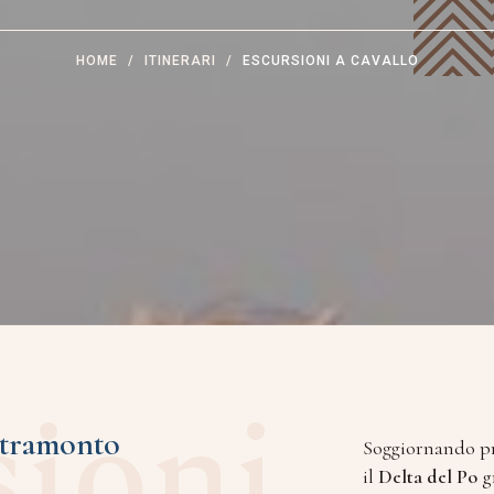
HOME
ITINERARI
ESCURSIONI A CAVALLO
sioni
 tramonto
Soggiornando p
il
Delta del Po
gr