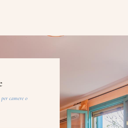
e
i per camere o