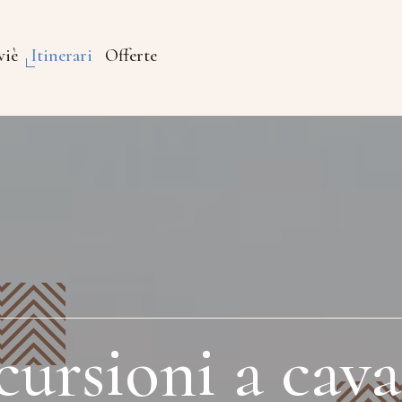
viè
Itinerari
Offerte
cursioni a cava