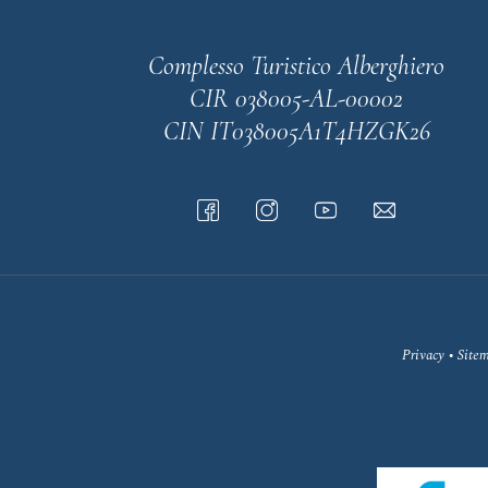
Complesso Turistico Alberghiero
CIR 038005-AL-00002
CIN IT038005A1T4HZGK26
Privacy
•
Site