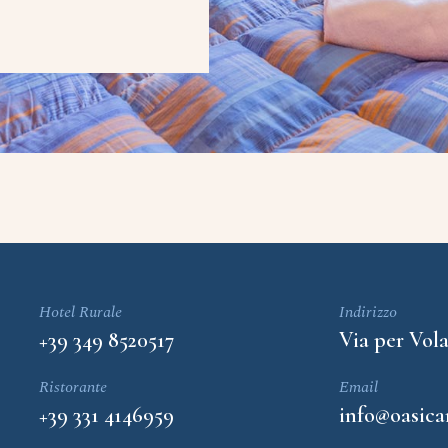
Hotel Rurale
Indirizzo
+39 349 8520517
Via per Vola
Ristorante
Email
+39 331 4146959
info@oasic