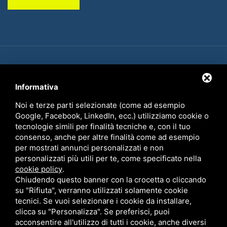
L’Oasi di Cannevié s.r.l. C.F. e P.IVA 01777660380
Privacy
•
Sitemap
• Questo sito è protetto da Google reCAPTCHA v3,
Privacy
Informativa
Policy
e
Terms of Service
di Google.
Noi e terze parti selezionate (come ad esempio
Google, Facebook, LinkedIn, ecc.) utilizziamo cookie o
tecnologie simili per finalità tecniche e, con il tuo
consenso, anche per altre finalità come ad esempio
per mostrati annunci personalizzati e non
personalizzati più utili per te, come specificato nella
cookie policy
.
Chiudendo questo banner con la crocetta o cliccando
su "Rifiuta", verranno utilizzati solamente cookie
tecnici. Se vuoi selezionare i cookie da installare,
clicca su "Personalizza". Se preferisci, puoi
acconsentire all'utilizzo di tutti i cookie, anche diversi
Fondo europeo agricolo per lo sviluppo rurale