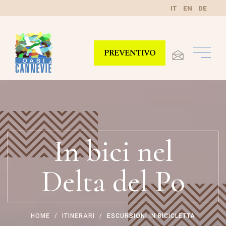
IT
EN
DE
PREVENTIVO
In bici nel
Delta del Po
HOME
ITINERARI
ESCURSIONI IN BICICLETTA